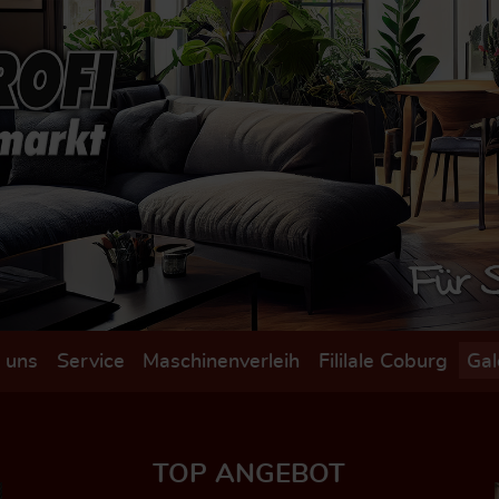
 uns
Service
Maschinenverleih
Fililale Coburg
Gal
TOP ANGEBOT