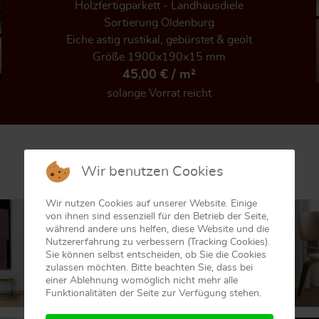
Holzfertigparkett - Landhausdiele
Sortierung Oldenburg
Eiche astig rustikal, gebürstet & geölt
Größe 1900x190x15 mm
45,00 € / m²
solange Vorrat reicht
Wir benutzen Cookies
Wir nutzen Cookies auf unserer Website. Einige
von ihnen sind essenziell für den Betrieb der Seite,
während andere uns helfen, diese Website und die
Nutzererfahrung zu verbessern (Tracking Cookies).
Sie können selbst entscheiden, ob Sie die Cookies
zulassen möchten. Bitte beachten Sie, dass bei
einer Ablehnung womöglich nicht mehr alle
Funktionalitäten der Seite zur Verfügung stehen.